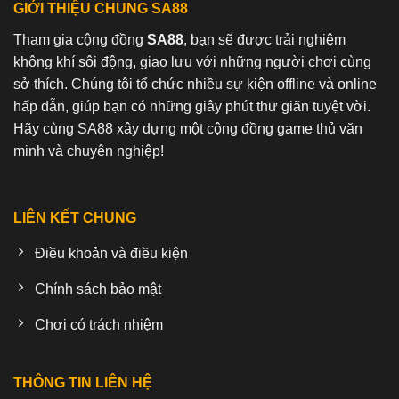
GIỚI THIỆU CHUNG SA88
Tham gia cộng đồng
SA88
, bạn sẽ được trải nghiệm
không khí sôi động, giao lưu với những người chơi cùng
sở thích. Chúng tôi tổ chức nhiều sự kiện offline và online
hấp dẫn, giúp bạn có những giây phút thư giãn tuyệt vời.
Hãy cùng SA88 xây dựng một cộng đồng game thủ văn
minh và chuyên nghiệp!
LIÊN KẾT CHUNG
Điều khoản và điều kiện
Chính sách bảo mật
Chơi có trách nhiệm
THÔNG TIN LIÊN HỆ