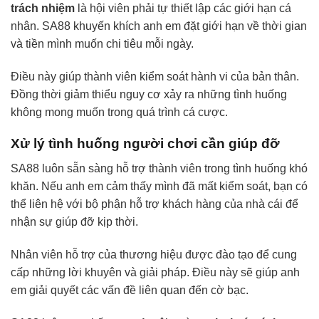
trách nhiệm
là hội viên phải tự thiết lập các giới hạn cá
nhân. SA88 khuyến khích anh em đặt giới hạn về thời gian
và tiền mình muốn chi tiêu mỗi ngày.
Điều này giúp thành viên kiểm soát hành vi của bản thân.
Đồng thời giảm thiểu nguy cơ xảy ra những tình huống
không mong muốn trong quá trình cá cược.
Xử lý tình huống người chơi cần giúp đỡ
SA88 luôn sẵn sàng hỗ trợ thành viên trong tình huống khó
khăn. Nếu anh em cảm thấy mình đã mất kiểm soát, bạn có
thể liên hệ với bộ phận hỗ trợ khách hàng của nhà cái để
nhận sự giúp đỡ kịp thời.
Nhân viên hỗ trợ của thương hiệu được đào tạo để cung
cấp những lời khuyên và giải pháp. Điều này sẽ giúp anh
em giải quyết các vấn đề liên quan đến cờ bạc.