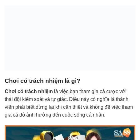
Chơi có trách nhiệm là gì?
Chơi có trách nhiệm
là việc bạn tham gia cá cược với
thái đội kiểm soát và tự giác. Điều này có nghĩa là thành
viên phải biết dừng lại khi cần thiết và không để việc tham
gia cá độ ảnh hưởng đến cuộc sống cá nhân.