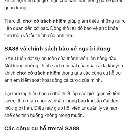
khích hội viên đặt giới hạn cho bản thân trong game là rất
quan trọng.
Thực tế,
chơi có trách nhiệm
giúp giảm thiểu những rủi ro
liên quan đến cờ bạc. Đồng thời từ đó bảo vệ sức khỏe
tinh thần và tài chính của anh em.
SA88 và chính sách bảo vệ người dùng
SA88 luôn đặt sự an toàn của thành viên lên hàng đầu.
Một trong những chính sách nổi bật của nhà cái là khuyến
khích
chơi có trách nhiệm
thông qua các công cụ hỗ trợ
anh em kiểm soát hoạt động cá cược của mình.
Tại thương hiệu bạn có thể thiết lập các giới giạn về tiền
cược, thời gian chơi và nhận thông báo khi sắp đạt đến
mức giới hạn. Điều này giúp hội viên tự quản lý và hạn
chế các tình huống không mong muốn.
Các công cụ hỗ trợ tại SA88