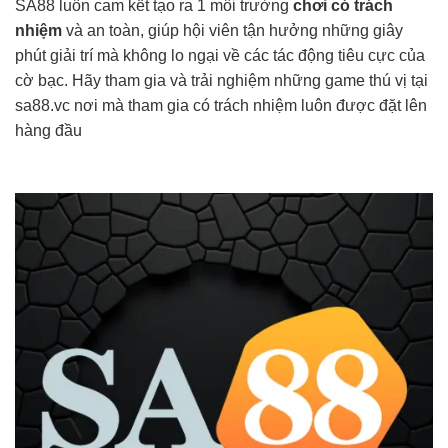
SA88 luôn cam kết tạo ra 1 môi trường
chơi có trách
nhiệm
và an toàn, giúp hội viên tận hưởng những giây
phút giải trí mà không lo ngại về các tác động tiêu cực của
cờ bạc. Hãy tham gia và trải nghiệm những game thú vị tại
sa88.vc nơi mà tham gia có trách nhiệm luôn được đặt lên
hàng đầu