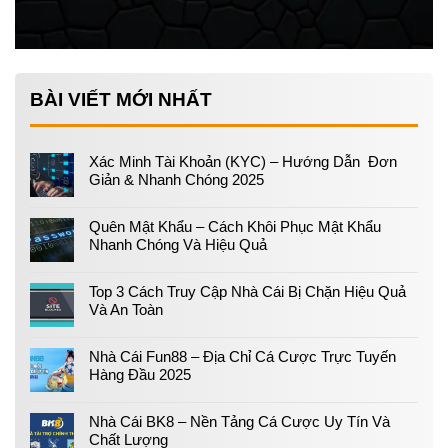
BÀI VIẾT MỚI NHẤT
Xác Minh Tài Khoản (KYC) – Hướng Dẫn Đơn
Giản & Nhanh Chóng 2025
Quên Mật Khẩu – Cách Khôi Phục Mật Khẩu
Nhanh Chóng Và Hiệu Quả
Top 3 Cách Truy Cập Nhà Cái Bị Chặn Hiệu Quả
Và An Toàn
Nhà Cái Fun88 – Địa Chỉ Cá Cược Trực Tuyến
Hàng Đầu 2025
Nhà Cái BK8 – Nền Tảng Cá Cược Uy Tín Và
Chất Lượng