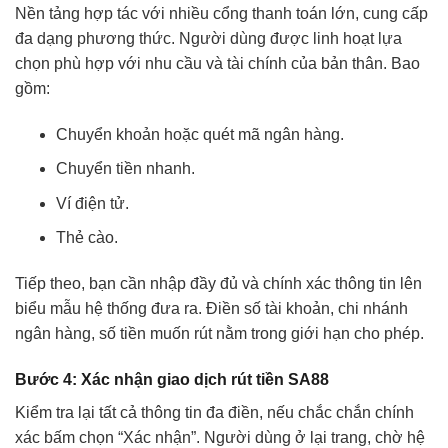
Nền tảng hợp tác với nhiều cổng thanh toán lớn, cung cấp
đa dạng phương thức. Người dùng được linh hoạt lựa
chọn phù hợp với nhu cầu và tài chính của bản thân. Bao
gồm:
Chuyển khoản hoặc quét mã ngân hàng.
Chuyển tiền nhanh.
Ví điện tử.
Thẻ cào.
Tiếp theo, bạn cần nhập đầy đủ và chính xác thông tin lên
biểu mẫu hệ thống đưa ra. Điền số tài khoản, chi nhánh
ngân hàng, số tiền muốn rút nằm trong giới hạn cho phép.
Bước 4: Xác nhận giao dịch rút tiền SA88
Kiểm tra lại tất cả thông tin đa điền, nếu chắc chắn chính
xác bấm chọn “Xác nhận”. Người dùng ở lại trang, chờ hệ