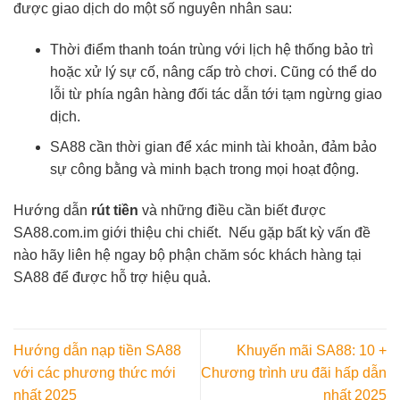
được giao dịch do một số nguyên nhân sau:
Thời điểm thanh toán trùng với lịch hệ thống bảo trì
hoặc xử lý sự cố, nâng cấp trò chơi. Cũng có thể do
lỗi từ phía ngân hàng đối tác dẫn tới tạm ngừng giao
dịch.
SA88 cần thời gian để xác minh tài khoản, đảm bảo
sự công bằng và minh bạch trong mọi hoạt động.
Hướng dẫn
rút tiền
và những điều cần biết được
SA88.com.im giới thiệu chi chiết. Nếu gặp bất kỳ vấn đề
nào hãy liên hệ ngay bộ phận chăm sóc khách hàng tại
SA88 để được hỗ trợ hiệu quả.
Hướng dẫn nạp tiền SA88
Khuyến mãi SA88: 10 +
với các phương thức mới
Chương trình ưu đãi hấp dẫn
nhất 2025
nhất 2025