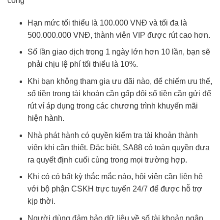
công
Hạn mức tối thiểu là 100.000 VNĐ và tối đa là
500.000.000 VNĐ, thành viên VIP được rút cao hơn.
Số lần giao dịch trong 1 ngày lớn hơn 10 lần, bạn sẽ
phải chịu lệ phí tối thiểu là 10%.
Khi bạn không tham gia ưu đãi nào, để chiếm ưu thế,
số tiền trong tài khoản cần gấp đôi số tiền cần gửi để
rút ví áp dụng trong các chương trình khuyến mãi
hiện hành.
Nhà phát hành có quyền kiểm tra tài khoản thành
viên khi cần thiết. Đặc biệt, SA88 có toàn quyền đưa
ra quyết định cuối cùng trong mọi trường hợp.
Khi có có bất kỳ thắc mắc nào, hội viên cần liên hệ
với bộ phận CSKH trực tuyến 24/7 để được hỗ trợ
kịp thời.
Người dùng đảm bảo dữ liệu về số tài khoản ngân