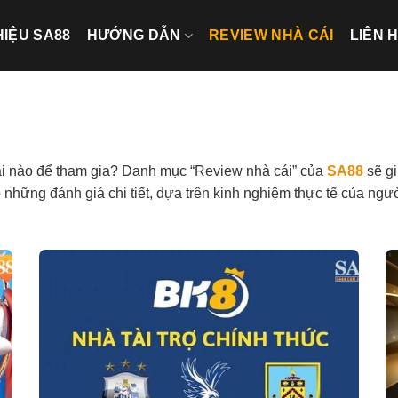
HIỆU SA88
HƯỚNG DẪN
REVIEW NHÀ CÁI
LIÊN 
i nào để tham gia? Danh mục “Review nhà cái” của
SA88
sẽ g
 những đánh giá chi tiết, dựa trên kinh nghiệm thực tế của ngườ