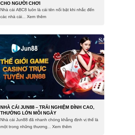
CHO NGƯỜI CHƠI
Nhà cái ABC8 luôn là cái tên nổi bật khi nhắc đến
các nhà cái... Xem thêm
NHÀ CÁI JUN88 – TRẢI NGHIỆM ĐỈNH CAO,
THƯỞNG LỚN MỖI NGÀY
Nhà cái Jun88 đã nhanh chóng khẳng định vị thế là
một trong những thương... Xem thêm