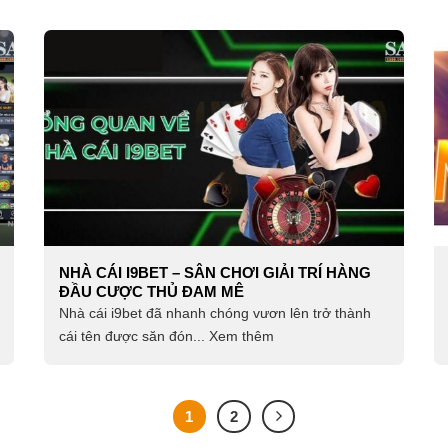
NHÀ CÁI I9BET – SÂN CHƠI GIẢI TRÍ HÀNG
ĐẦU CƯỢC THỦ ĐAM MÊ
Nhà cái i9bet đã nhanh chóng vươn lên trở thành
cái tên được săn đón... Xem thêm
1
2