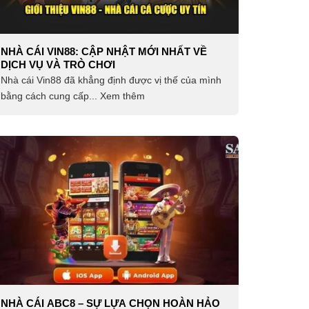
NHÀ CÁI VIN88: CẬP NHẬT MỚI NHẤT VỀ
DỊCH VỤ VÀ TRÒ CHƠI
Nhà cái Vin88 đã khẳng định được vị thế của mình
bằng cách cung cấp... Xem thêm
NHÀ CÁI ABC8 – SỰ LỰA CHỌN HOÀN HẢO