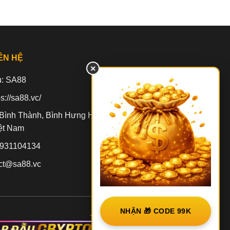
ÊN HỆ
×
u:
SA88
ps://sa88.vc/
0 Bình Thành, Bình Hưng Hoà B, Bình Tân, Hồ
iệt Nam
 0931104134
ct@sa88.vc
NHẬN 🎁 CODE 99K
Tags: #sa88 #nhacai_sa88