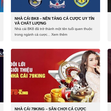
NHÀ CÁI BK8 – NỀN TẢNG CÁ CƯỢC UY TÍN
VÀ CHẤT LƯỢNG
Nhà cái BK8 đã trở thành một tên tuổi quen thuộc
trong ngành cá cược... Xem thêm
NHÀ CÁI 79KING – SÂN CHƠI CÁ CƯỢC