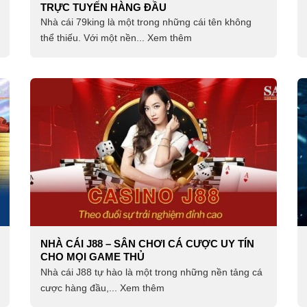
TRỰC TUYẾN HÀNG ĐẦU
Nhà cái 79king là một trong những cái tên không
thể thiếu. Với một nền... Xem thêm
NHÀ CÁI J88 – SÂN CHƠI CÁ CƯỢC UY TÍN
CHO MỌI GAME THỦ
Nhà cái J88 tự hào là một trong những nền tảng cá
cược hàng đầu,... Xem thêm