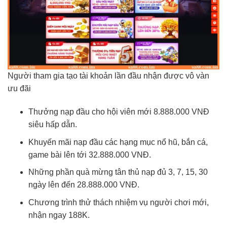
Người tham gia tạo tài khoản lần đầu nhận được vô vàn
ưu đãi
Thưởng nạp đầu cho hội viên mới 8.888.000 VNĐ
siêu hấp dẫn.
Khuyến mãi nạp đầu các hạng mục nổ hũ, bắn cá,
game bài lên tới 32.888.000 VNĐ.
Những phần quà mừng tân thủ nạp đủ 3, 7, 15, 30
ngày lên đến 28.888.000 VNĐ.
Chương trình thử thách nhiệm vụ người chơi mới,
nhận ngay 188K.