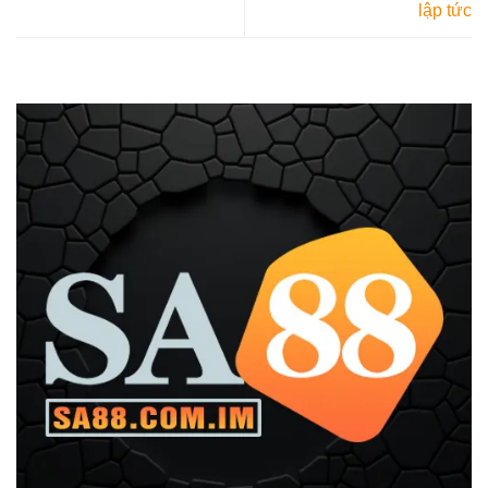
lập tức