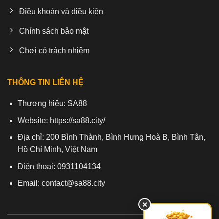
Điều khoản và điều kiện
Chính sách bảo mật
Chơi có trách nhiệm
THÔNG TIN LIÊN HỆ
Thương hiệu:
SA88
Website:
https://sa88.city/
Địa chỉ: 200 Bình Thành, Bình Hưng Hoà B, Bình Tân,
Hồ Chí Minh, Việt Nam
Điện thoại: 0931104134
Email:
contact@sa88.city
×