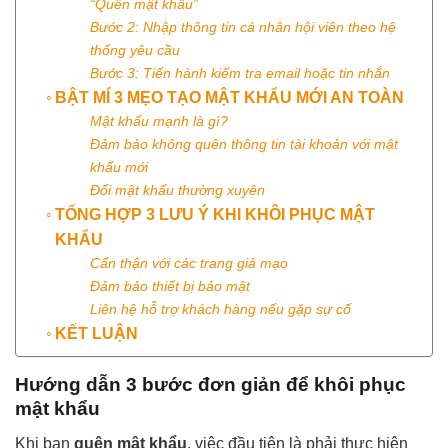
“Quên mật khẩu”
Bước 2: Nhập thông tin cá nhân hội viên theo hệ
thống yêu cầu
Bước 3: Tiến hành kiểm tra email hoặc tin nhắn
BẬT MÍ 3 MẸO TẠO MẬT KHẨU MỚI AN TOÀN
Mật khẩu mạnh là gì?
Đảm bảo không quên thông tin tài khoản với mật
khẩu mới
Đổi mật khẩu thường xuyên
TỔNG HỢP 3 LƯU Ý KHI KHÔI PHỤC MẬT
KHẨU
Cẩn thận với các trang giả mạo
Đảm bảo thiết bị bảo mật
Liên hệ hỗ trợ khách hàng nếu gặp sự cố
KẾT LUẬN
Hướng dẫn 3 bước đơn giản để khôi phục
mật khẩu
Khi bạn
quên mật khẩu
, việc đầu tiên là phải thực hiện