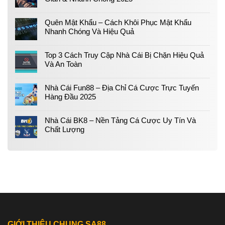
Quên Mật Khẩu – Cách Khôi Phục Mật Khẩu
Nhanh Chóng Và Hiệu Quả
Top 3 Cách Truy Cập Nhà Cái Bị Chặn Hiệu Quả
Và An Toàn
Nhà Cái Fun88 – Địa Chỉ Cá Cược Trực Tuyến
Hàng Đầu 2025
Nhà Cái BK8 – Nền Tảng Cá Cược Uy Tín Và
Chất Lượng
GIỚI THIỆU CHUNG SA88