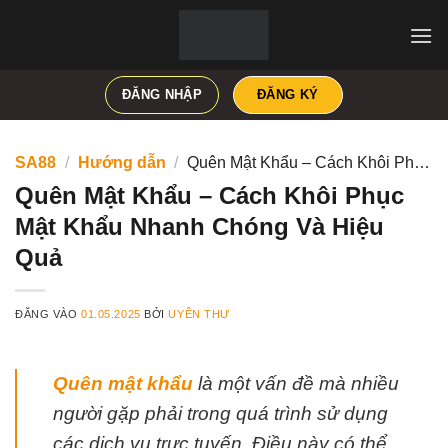
Bỏ
qua
nội
dung
ĐĂNG NHẬP
ĐĂNG KÝ
SA88
/
Hướng dẫn
/
Quên Mật Khẩu – Cách Khôi Phục
Mật Khẩu Nhanh Chóng Và Hiệu Quả
Quên Mật Khẩu – Cách Khôi Phục
Mật Khẩu Nhanh Chóng Và Hiệu
Quả
ĐĂNG VÀO
01.05.2025
BỞI
UYÊN THƯ
Quên mật khẩu
là một vấn đề mà nhiều
người gặp phải trong quá trình sử dụng
các dịch vụ trực tuyến. Điều này có thể