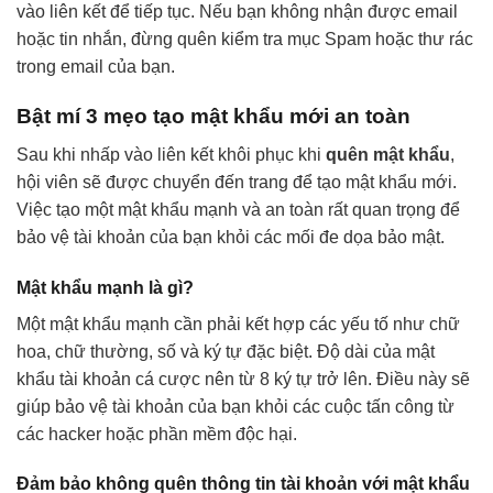
vào liên kết để tiếp tục. Nếu bạn không nhận được email
hoặc tin nhắn, đừng quên kiểm tra mục Spam hoặc thư rác
trong email của bạn.
Bật mí 3 mẹo tạo mật khẩu mới an toàn
Sau khi nhấp vào liên kết khôi phục khi
quên mật khẩu
,
hội viên sẽ được chuyển đến trang để tạo mật khẩu mới.
Việc tạo một mật khẩu mạnh và an toàn rất quan trọng để
bảo vệ tài khoản của bạn khỏi các mối đe dọa bảo mật.
Mật khẩu mạnh là gì?
Một mật khẩu mạnh cần phải kết hợp các yếu tố như chữ
hoa, chữ thường, số và ký tự đặc biệt. Độ dài của mật
khẩu tài khoản cá cược nên từ 8 ký tự trở lên. Điều này sẽ
giúp bảo vệ tài khoản của bạn khỏi các cuộc tấn công từ
các hacker hoặc phần mềm độc hại.
Đảm bảo không quên thông tin tài khoản với mật khẩu