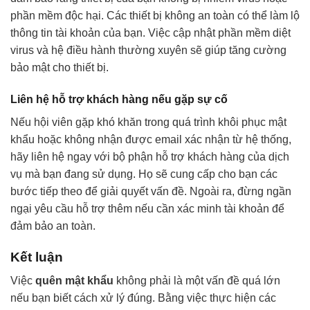
phần mềm độc hại. Các thiết bị không an toàn có thể làm lộ
thông tin tài khoản của bạn. Việc cập nhật phần mềm diệt
virus và hệ điều hành thường xuyên sẽ giúp tăng cường
bảo mật cho thiết bị.
Liên hệ hỗ trợ khách hàng nếu gặp sự cố
Nếu hội viên gặp khó khăn trong quá trình khôi phục mật
khẩu hoặc không nhận được email xác nhận từ hệ thống,
hãy liên hệ ngay với bộ phận hỗ trợ khách hàng của dịch
vụ mà bạn đang sử dụng. Họ sẽ cung cấp cho bạn các
bước tiếp theo để giải quyết vấn đề. Ngoài ra, đừng ngần
ngại yêu cầu hỗ trợ thêm nếu cần xác minh tài khoản để
đảm bảo an toàn.
Kết luận
Việc
quên mật khẩu
không phải là một vấn đề quá lớn
nếu bạn biết cách xử lý đúng. Bằng việc thực hiện các