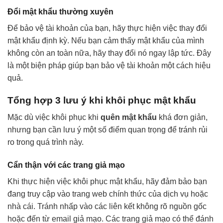
Đổi mật khẩu thường xuyên
Để bảo vệ tài khoản của bạn, hãy thực hiện việc thay đổi
mật khẩu định kỳ. Nếu bạn cảm thấy mật khẩu của mình
không còn an toàn nữa, hãy thay đổi nó ngay lập tức. Đây
là một biện pháp giúp bạn bảo vệ tài khoản một cách hiệu
quả.
Tổng hợp 3 lưu ý khi khôi phục mật khẩu
Mặc dù việc khôi phục khi
quên mật khẩu
khá đơn giản,
nhưng bạn cần lưu ý một số điểm quan trọng để tránh rủi
ro trong quá trình này.
Cẩn thận với các trang giả mạo
Khi thực hiện việc khôi phục mật khẩu, hãy đảm bảo bạn
đang truy cập vào trang web chính thức của dịch vụ hoặc
nhà cái. Tránh nhấp vào các liên kết không rõ nguồn gốc
hoặc đến từ email giả mạo. Các trang giả mạo có thể đánh