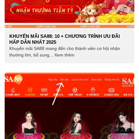
KHUYẾN MÃI SA88: 10 + CHƯƠNG TRÌNH ƯU ĐÃI
HẤP DẪN NHẤT 2025
Khuyến mãi SA88 mang đến cho thành viên cơ hội nhận
thưởng lớn, bổ sung... Xem thêm