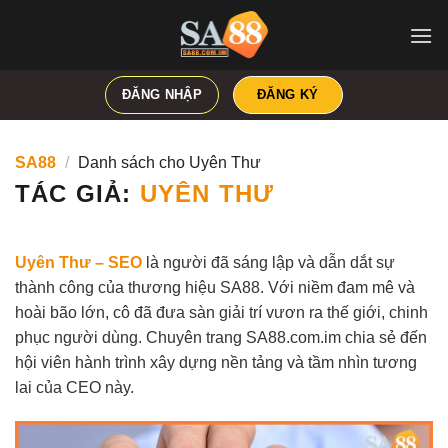
Bỏ
qua
nội
dung
ĐĂNG NHẬP
ĐĂNG KÝ
SA88
/
Danh sách cho Uyên Thư
TÁC GIẢ:
UYÊN THƯ
Uyên Thư – SEO
là người đã sáng lập và dẫn dắt sự
thành công của thương hiệu SA88. Với niềm đam mê và
hoài bão lớn, cô đã đưa sàn giải trí vươn ra thế giới, chinh
phục người dùng. Chuyên trang SA88.com.im chia sẻ đến
hội viên hành trình xây dựng nền tảng và tầm nhìn tương
lai của CEO này.