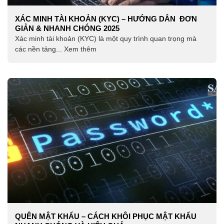
XÁC MINH TÀI KHOẢN (KYC) – HƯỚNG DẪN ĐƠN
GIẢN & NHANH CHÓNG 2025
Xác minh tài khoản (KYC) là một quy trình quan trọng mà
các nền tảng... Xem thêm
QUÊN MẬT KHẨU – CÁCH KHÔI PHỤC MẬT KHẨU