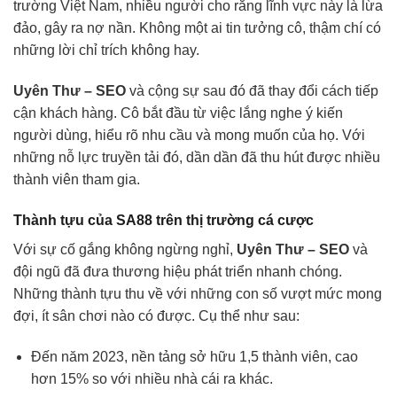
trường Việt Nam, nhiều người cho rằng lĩnh vực này là lừa
đảo, gây ra nợ nần. Không một ai tin tưởng cô, thậm chí có
những lời chỉ trích không hay.
Uyên Thư – SEO
và cộng sự sau đó đã thay đổi cách tiếp
cận khách hàng. Cô bắt đầu từ việc lắng nghe ý kiến
người dùng, hiểu rõ nhu cầu và mong muốn của họ. Với
những nỗ lực truyền tải đó, dần dần đã thu hút được nhiều
thành viên tham gia.
Thành tựu của SA88 trên thị trường cá cược
Với sự cố gắng không ngừng nghỉ,
Uyên Thư – SEO
và
đội ngũ đã đưa thương hiệu phát triển nhanh chóng.
Những thành tựu thu về với những con số vượt mức mong
đợi, ít sân chơi nào có được. Cụ thể như sau:
Đến năm 2023, nền tảng sở hữu 1,5 thành viên, cao
hơn 15% so với nhiều nhà cái ra khác.