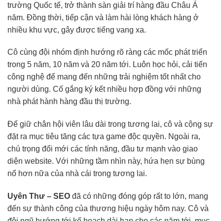
trường Quốc tế, trở thành sàn giải trí hàng đầu Châu Á
năm. Đồng thời, tiếp cận và làm hài lòng khách hàng ở
nhiều khu vực, gây được tiếng vang xa.
Cô cùng đội nhóm định hướng rõ ràng các mốc phát triển
trong 5 năm, 10 năm và 20 năm tới. Luôn học hỏi, cải tiến
công nghệ để mang đến những trải nghiệm tốt nhất cho
người dùng. Cố gắng ký kết nhiều hợp đồng với những
nhà phát hành hàng đầu thị trường.
Để giữ chân hội viên lâu dài trong tương lai, cô và cộng sự
đặt ra mục tiêu tăng các tựa game độc quyền. Ngoài ra,
chú trọng đổi mới các tính năng, đầu tư mạnh vào giao
diện website. Với những tầm nhìn này, hứa hẹn sự bùng
nổ hơn nữa của nhà cái trong tương lai.
Uyên Thư – SEO
đã có những đóng góp rất to lớn, mang
đến sự thành công của thương hiệu ngày hôm nay. Cô và
đội ngũ hướng tới kế hoạch dài hạn cho các năm tới, mục