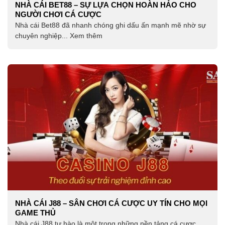
NHÀ CÁI BET88 – SỰ LỰA CHỌN HOÀN HẢO CHO
NGƯỜI CHƠI CÁ CƯỢC
Nhà cái Bet88 đã nhanh chóng ghi dấu ấn mạnh mẽ nhờ sự
chuyên nghiệp... Xem thêm
NHÀ CÁI J88 – SÂN CHƠI CÁ CƯỢC UY TÍN CHO MỌI
GAME THỦ
Nhà cái J88 tự hào là một trong những nền tảng cá cược