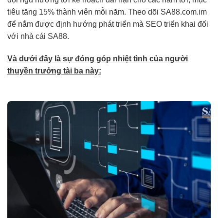
tiêu tăng 15% thành viên mỗi năm. Theo dõi SA88.com.im
để nắm được định hướng phát triển mà SEO triển khai đối
với nhà cái SA88.
Và dưới đây là sự đóng góp nhiệt tình của người
thuyền trưởng tài ba này: