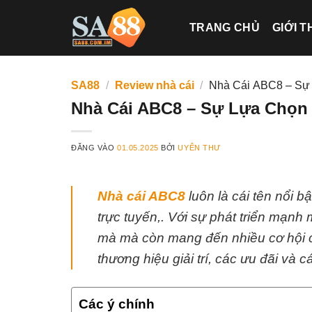
Bỏ
qua
TRANG CHỦ
GIỚI T
nội
dung
SA88
/
Review nhà cái
/
Nhà Cái ABC8 – Sự
Nhà Cái ABC8 – Sự Lựa Chọn
ĐĂNG VÀO
01.05.2025
BỞI
UYÊN THƯ
Nhà cái ABC8
luôn là cái tên nổi b
trực tuyến,. Với sự phát triển mạn
mà mà còn mang đến nhiều cơ hội ch
thương hiệu giải trí, các ưu đãi và c
Các ý chính