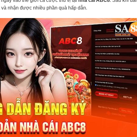
ngay vào thế giới cá cược thú vị tại
nhà cái ABC8
. Sau khi đă
ệt và nhận được nhiều phần quà hấp dẫn.