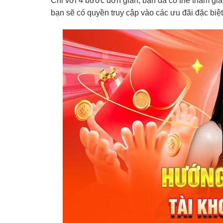
Chỉ với 4 bước đơn giản, bạn đã có thể tham gia 
bạn sẽ có quyền truy cập vào các ưu đãi đặc bi