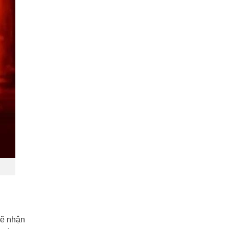
sẽ nhận