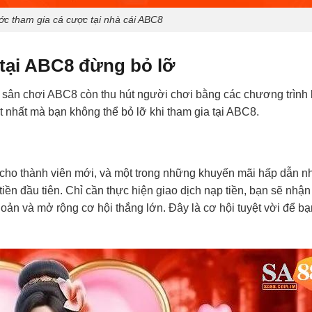
ước tham gia cá cược tại nhà cái ABC8
 tại ABC8 đừng bỏ lỡ
, sân chơi ABC8 còn thu hút người chơi bằng các chương trình
t nhất mà bạn không thể bỏ lỡ khi tham gia tại ABC8.
cho thành viên mới, và một trong những khuyến mãi hấp dẫn n
iền đầu tiên. Chỉ cần thực hiện giao dịch nạp tiền, bạn sẽ nhậ
hoản và mở rộng cơ hội thắng lớn. Đây là cơ hội tuyệt vời để b