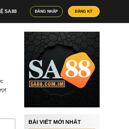
HỆ SA88
ĐĂNG NHẬP
ĐĂNG KÝ
ợc
ượt
BÀI VIẾT MỚI NHẤT