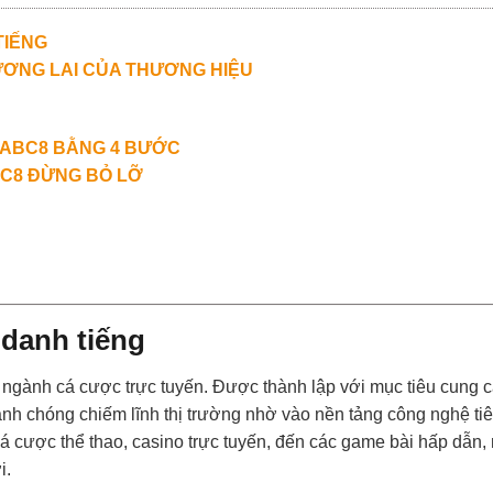
TIẾNG
TƯƠNG LAI CỦA THƯƠNG HIỆU
 ABC8 BẰNG 4 BƯỚC
BC8 ĐỪNG BỎ LỠ
danh tiếng
 ngành cá cược trực tuyến. Được thành lập với mục tiêu cung c
h chóng chiếm lĩnh thị trường nhờ vào nền tảng công nghệ tiê
 cá cược thể thao, casino trực tuyến, đến các game bài hấp dẫn,
i.