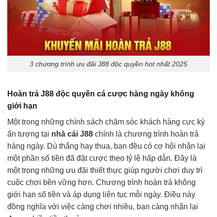
3 chương trình ưu đãi J88 độc quyền hot nhất 2025
Hoàn trả J88 độc quyền cá cược hàng ngày không
giới hạn
Một trong những chính sách chăm sóc khách hàng cực kỳ
ấn tượng tại
nhà cái J88
chính là chương trình hoàn trả
hàng ngày. Dù thắng hay thua, bạn đều có cơ hội nhận lại
một phần số tiền đã đặt cược theo tỷ lệ hấp dẫn. Đây là
một trong những ưu đãi thiết thực giúp người chơi duy trì
cuộc chơi bền vững hơn. Chương trình hoàn trả không
giới hạn số tiền và áp dụng liên tục mỗi ngày. Điều này
đồng nghĩa với việc càng chơi nhiều, bạn càng nhận lại