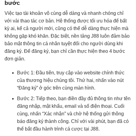
bước
Việc tạo tài khoản vô cùng dễ dàng và nhanh chóng chỉ
với vài thao tác cơ bản. Hệ thống được tối ưu hóa để bất
kỳ ai, kể cả người mới, cũng có thể dễ dàng thực hiện mà
không gặp khó khăn. Đặc biệt, nền tảng J88 luôn đảm bảo
bảo mật thông tin cá nhân tuyệt đối cho người dùng khi
đăng ký. Để đăng ký, bạn chỉ cần thực hiện theo 4 bước
đơn giản.
Bước 1: Đầu tiên, truy cập vào website chính thức
của thương hiệu chúng tôi. Thứ hai, nhấn vào nút
“Đăng ký” ở góc trên cùng màn hình.
Bước 2: Tiếp theo, bạn điền đầy đủ thông tin như tên
đăng nhập, mật khẩu, email và số điện thoại. Cuối
cùng, nhấn “Xác nhận” và chờ hệ thống gửi thông
báo đăng ký thành công. Chỉ với vài phút, bạn đã có
thể bắt đầu hành trình cá cược tại J88.