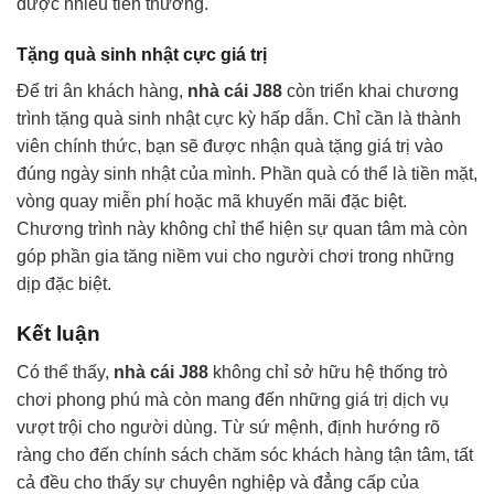
được nhiều tiền thưởng.
Tặng quà sinh nhật cực giá trị
Để tri ân khách hàng,
nhà cái J88
còn triển khai chương
trình tặng quà sinh nhật cực kỳ hấp dẫn. Chỉ cần là thành
viên chính thức, bạn sẽ được nhận quà tặng giá trị vào
đúng ngày sinh nhật của mình. Phần quà có thể là tiền mặt,
vòng quay miễn phí hoặc mã khuyến mãi đặc biệt.
Chương trình này không chỉ thể hiện sự quan tâm mà còn
góp phần gia tăng niềm vui cho người chơi trong những
dịp đặc biệt.
Kết luận
Có thể thấy,
nhà cái J88
không chỉ sở hữu hệ thống trò
chơi phong phú mà còn mang đến những giá trị dịch vụ
vượt trội cho người dùng. Từ sứ mệnh, định hướng rõ
ràng cho đến chính sách chăm sóc khách hàng tận tâm, tất
cả đều cho thấy sự chuyên nghiệp và đẳng cấp của