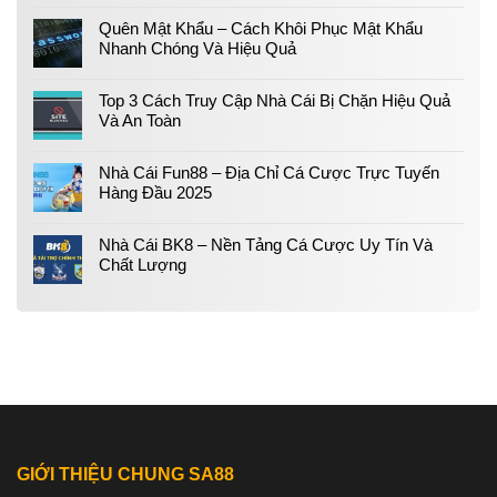
Quên Mật Khẩu – Cách Khôi Phục Mật Khẩu
Nhanh Chóng Và Hiệu Quả
Top 3 Cách Truy Cập Nhà Cái Bị Chặn Hiệu Quả
Và An Toàn
Nhà Cái Fun88 – Địa Chỉ Cá Cược Trực Tuyến
Hàng Đầu 2025
Nhà Cái BK8 – Nền Tảng Cá Cược Uy Tín Và
Chất Lượng
GIỚI THIỆU CHUNG SA88