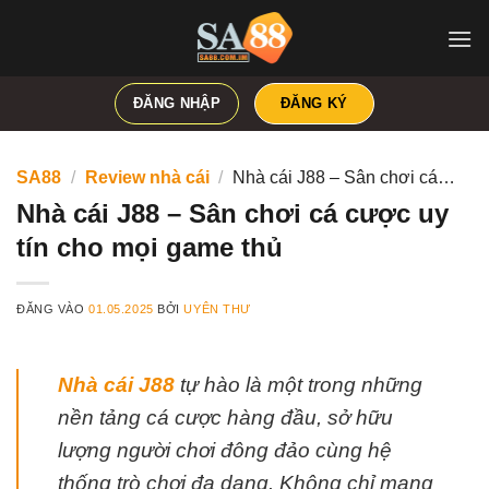
Bỏ
qua
nội
dung
ĐĂNG NHẬP
ĐĂNG KÝ
SA88
/
Review nhà cái
/
Nhà cái J88 – Sân chơi cá
cược uy tín cho mọi game thủ
Nhà cái J88 – Sân chơi cá cược uy
tín cho mọi game thủ
ĐĂNG VÀO
01.05.2025
BỞI
UYÊN THƯ
Nhà cái J88
tự hào là một trong những
nền tảng cá cược hàng đầu, sở hữu
lượng người chơi đông đảo cùng hệ
thống trò chơi đa dạng. Không chỉ mang