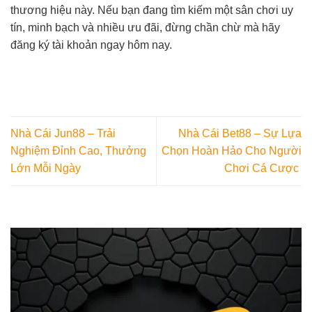
thương hiệu này. Nếu bạn đang tìm kiếm một sân chơi uy
tín, minh bạch và nhiều ưu đãi, đừng chần chừ mà hãy
đăng ký tài khoản ngay hôm nay.
Nhà Cái Jun88 – Trải
Nhà Cái Bet88 – Sự Lựa
Nghiệm Đỉnh Cao, Thưởng
Chọn Hoàn Hảo Cho Người
Lớn Mỗi Ngày
Chơi Cá Cược